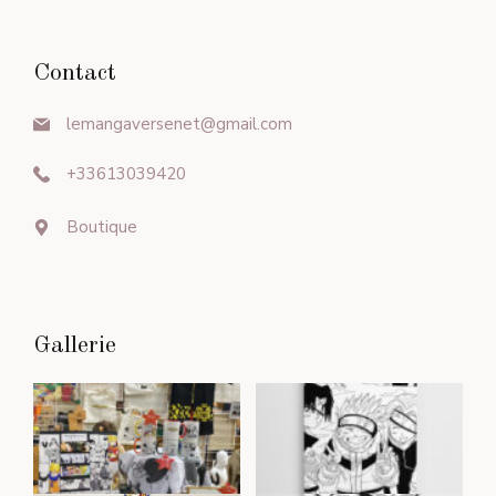
Contact
lemangaversenet@gmail.com
+33613039420
Boutique
Gallerie