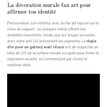
La décoration murale fan art pour
affirmer ton identité
Personnaliser son intérieur avec du fan art repose sur le
choix du support : les plaques métal offrent une
durabilité industrielle, tandis que les tirages encadrés
avec verre anti-UV préservent les pigments. La
règle
d’or pour un gallery wall réussi
est de respecter un
ratio de 2/3 de la surface murale occupée pour éviter la
saturation visuelle, en commençant par choisir le
matériau idéal.