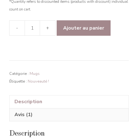
*Quantity refers to discounted items (products with discount) individual
count on cart.
-
+
Ajouter au panier
quantité
de
Tasse
Gojo
-
Édition
Catégorie :
Mugs
Matrix
Étiquette :
Nouveauté !
Description
Avis (1)
Description