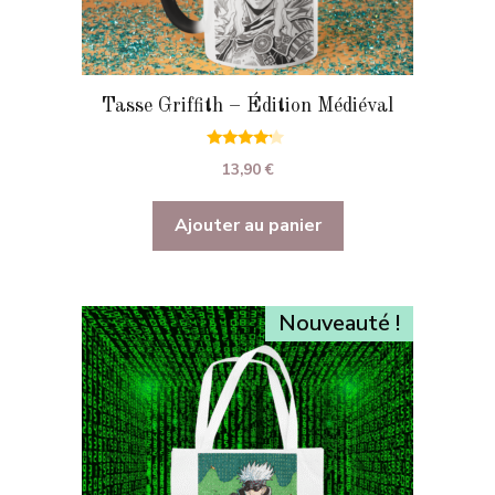
Tasse Griffith – Édition Médiéval
4.00
13,90
€
sur 5
Ajouter au panier
Nouveauté !