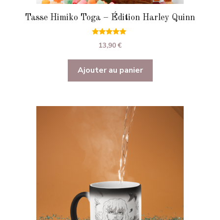
Tasse Himiko Toga – Édition Harley Quinn
5.00
13,90
€
sur 5
Ajouter au panier