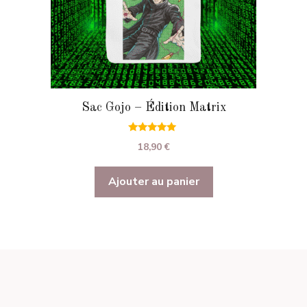
Sac Gojo – Édition Matrix
5.00
18,90
€
sur 5
Ajouter au panier