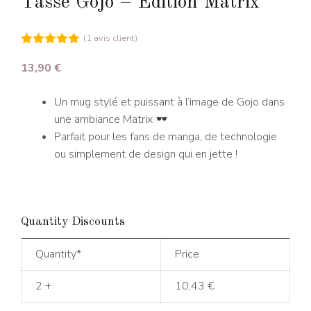
Tasse Gojo – Édition Matrix
(
1
avis client)
5.00
sur 5
13,90
€
Un mug stylé et puissant à l’image de Gojo dans
une ambiance Matrix
Parfait pour les fans de manga, de technologie
ou simplement de design qui en jette !
Quantity Discounts
Quantity*
Price
2 +
10,43
€