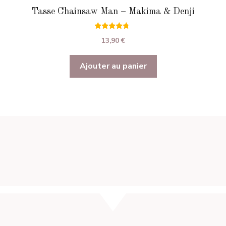
Tasse Chainsaw Man – Makima & Denji
4.50
13,90
€
sur 5
Ajouter au panier