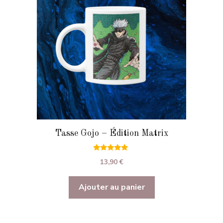
Tasse Gojo – Édition Matrix
5.00
13,90
€
sur 5
Ajouter au panier