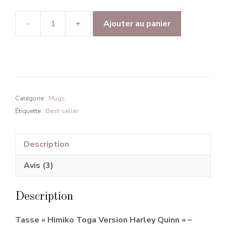
-
+
Ajouter au panier
quantité
de
Tasse
Himiko
Toga
-
Catégorie :
Mugs
Édition
Étiquette :
Best-seller.
Harley
Quinn
Description
Avis (3)
Description
Tasse « Himiko Toga Version Harley Quinn » –