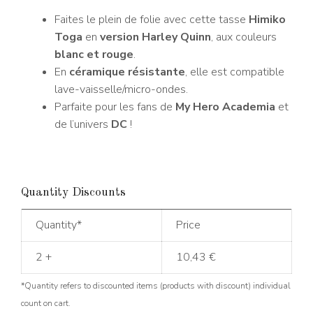
Faites le plein de folie avec cette tasse
Himiko
Toga
en
version Harley Quinn
, aux couleurs
blanc et rouge
.
En
céramique résistante
, elle est compatible
lave-vaisselle/micro-ondes.
Parfaite pour les fans de
My Hero Academia
et
de l’univers
DC
!
Quantity Discounts
Quantity*
Price
2 +
10,43
€
*Quantity refers to discounted items (products with discount) individual
count on cart.