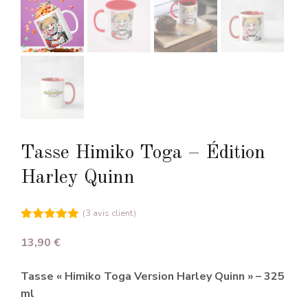
Tasse Himiko Toga – Édition
Harley Quinn
(
3
avis client)
5.00
sur 5
13,90
€
Tasse « Himiko Toga Version Harley Quinn » – 325
ml