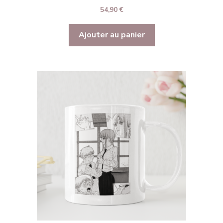
5.00
54,90
€
sur 5
Ajouter au panier